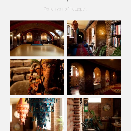
Фото-тур по "Пещере".