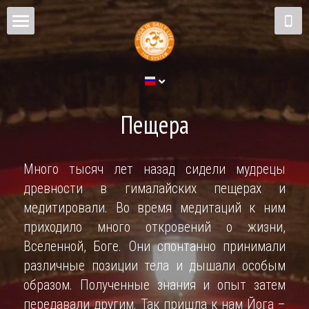
Главная
Расписание и цены
Пещера
Пещера
Йога
Много тысяч лет назад сидели мудрецы 
Инструкторы
древности в гималайских пещерах и 
медитировали. Во время медитаций к ним 
Контакты
приходило много откровений о жизни, 
Блог
Вселенной, Боге. Они спонтанно принимали 
различные позиции тела и дышали особым 
Арабские танцы
образом. Полученные знания и опыт затем 
передавали другим. Так пришла к нам Йога – 
RU