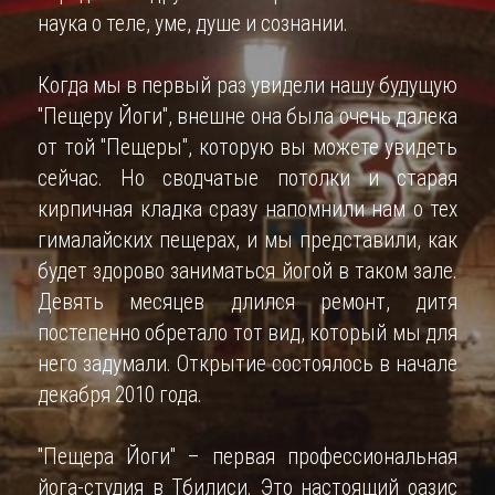
наука о теле, уме, душе и сознании.
RU
Когда мы в первый раз увидели нашу будущую 
ENG
"Пещеру Йоги", внешне она была очень далека 
от той "Пещеры", которую вы можете увидеть 
сейчас. Но сводчатые потолки и старая 
кирпичная кладка сразу напомнили нам о тех 
гималайских пещерах, и мы представили, как 
будет здорово заниматься йогой в таком зале. 
Девять месяцев длился ремонт, дитя 
постепенно обретало тот вид, который мы для 
него задумали. Открытие состоялось в начале 
декабря 2010 года.
"Пещера Йоги" – первая профессиональная 
йога-студия в Тбилиси. Это настоящий оазис 